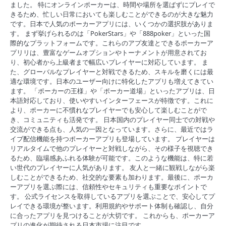
ました。 特にオンラインポーカーは、時間や場所を選ばずにプレイで
きるため、忙しい日常においても楽しむことができるのが大きな魅力
です。日本で人気のポーカーアプリには、いくつかの選択肢がありま
す。 まず挙げられるのは「PokerStars」や「888poker」といった国
際的なプラットフォームです。これらのアプ友達とできるポーカーア
プリリは、豊富なゲームオプションやトーナメントが用意されてお
り、初心者から上級者まで幅広いプレイヤーに対応しています。 ま
た、グローバルなプレイヤーと対戦できるため、スキルを磨くには最
適な環境です。日本のユーザー向けに特化したアプリも増えてきてい
ます。 「ポーカーの王様」や「ポーカー道場」といったアプリは、日
本語対応しており、使いやすいインターフェースが特徴です。これに
より、ポーカーに不慣れなプレイヤーでも安心して楽しむことがで
き、コミュニティも活発です。 日本国内のプレイヤー同士での対戦や
交流ができる点も、人気の一因となっています。さらに、最近ではラ
イブ配信機能を持つポーカーアプリも登場しています。 プレイヤーは
リアルタイムで他のプレイヤーと対戦しながら、その様子を視聴でき
るため、臨場感あふれる体験が可能です。このような機能は、特に若
い世代のプレイヤーに人気があります。 友人と一緒に観戦しながら楽
しむことができるため、社交的な要素も加わります。最後に、ポーカ
ーアプリを選ぶ際には、信頼性やセキュリティも重要なポイントで
す。 公式ライセンスを取得しているアプリを選ぶことで、安心してプ
レイできる環境が整います。利用規約やサポート体制も確認し、自分
に合ったアプリを見つけることが大切です。 これからも、ポーカーア
プリの進化が期待される日本市場に注目です。