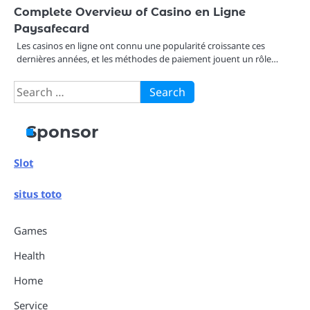
Complete Overview of Casino en Ligne
Paysafecard
Les casinos en ligne ont connu une popularité croissante ces
dernières années, et les méthodes de paiement jouent un rôle…
Search
for:
Sponsor
Slot
situs toto
Games
Health
Home
Service