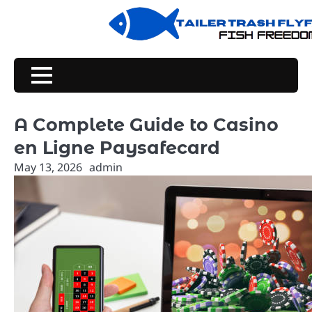
Skip
to
content
A Complete Guide to Casino
en Ligne Paysafecard
May 13, 2026
admin