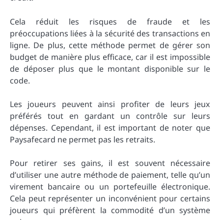
Cela réduit les risques de fraude et les
préoccupations liées à la sécurité des transactions en
ligne. De plus, cette méthode permet de gérer son
budget de manière plus efficace, car il est impossible
de déposer plus que le montant disponible sur le
code.
Les joueurs peuvent ainsi profiter de leurs jeux
préférés tout en gardant un contrôle sur leurs
dépenses. Cependant, il est important de noter que
Paysafecard ne permet pas les retraits.
Pour retirer ses gains, il est souvent nécessaire
d’utiliser une autre méthode de paiement, telle qu’un
virement bancaire ou un portefeuille électronique.
Cela peut représenter un inconvénient pour certains
joueurs qui préfèrent la commodité d’un système